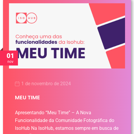
01
nov
1 de novembro de 2024
MEU TIME
Apresentando “Meu Time” – A Nova
Funcionalidade da Comunidade Fotográfica do
IsoHub Na IsoHub, estamos sempre em busca de